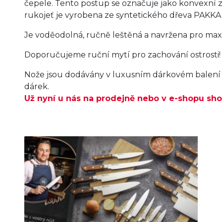
čepele. Tento postup se označuje jako konvexní
rukojeť je vyrobena ze syntetického dřeva PAKKA
Je voděodolná, ručně leštěná a navržena pro maxim
Doporučujeme ruční mytí pro zachování ostrosti!
Nože jsou dodávány v luxusním dárkovém balení 
dárek.
Už nyní u nás na prodejně nebo v e-shopu sho