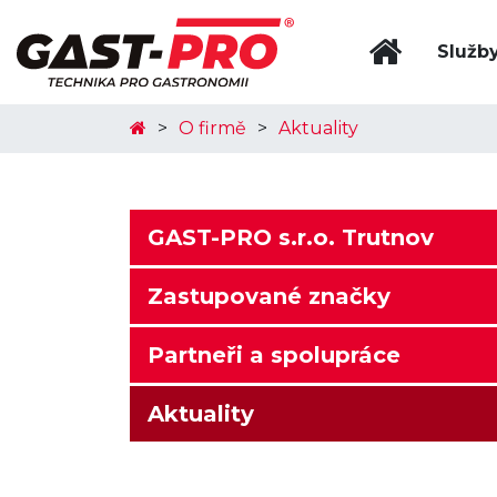
Služb
O firmě
Aktuality
GAST-PRO s.r.o. Trutnov
Zastupované značky
Partneři a spolupráce
Aktuality