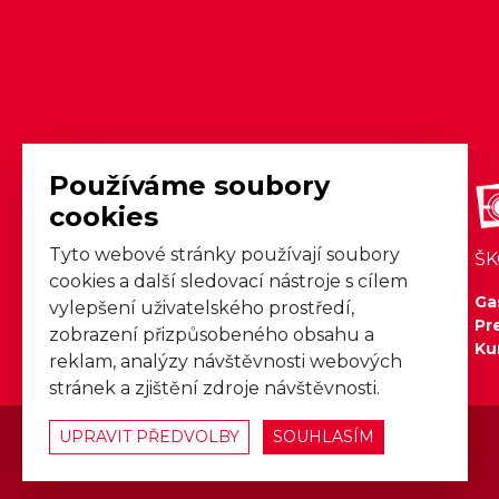
Používáme soubory
cookies
Tyto webové stránky používají soubory
PROJEKCE A REALIZACE
ŠK
cookies a další sledovací nástroje s cílem
Odborný návrh a realizace
Ga
vylepšení uživatelského prostředí,
Naše projekty
Pr
zobrazení přizpůsobeného obsahu a
Reference realizací
Ku
reklam, analýzy návštěvnosti webových
stránek a zjištění zdroje návštěvnosti.
Nastavení cookies
UPRAVIT PŘEDVOLBY
SOUHLASÍM
© 2026 GAST-PRO s.r.o.