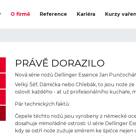
y
O firmě
Reference
Kariéra
Kurzy vařen
PRÁVĚ DORAZILO
Nová série nožů Dellinger Essence Jan Punčochář
Velký Šéf, Dámička nebo Chlebák, to jsou nože ze s
oslovit každého - ať už profesionálního kuchaře
Pár technických faktů:
Čepele těchto nožů jsou vyrobeny z německé ocel
dosahuje mimořádné ostrosti. U série Dellinger E
kdy se ostří nože zužuje směrem ke špičce nejen co