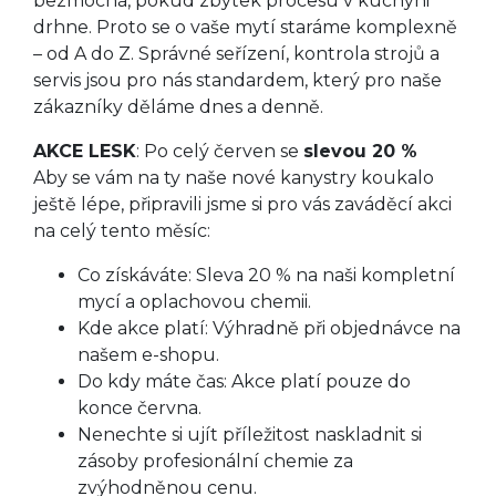
bezmocná, pokud zbytek procesu v kuchyni
drhne. Proto se o vaše mytí staráme komplexně
– od A do Z. Správné seřízení, kontrola strojů a
servis jsou pro nás standardem, který pro naše
zákazníky děláme dnes a denně.
AKCE LESK
: Po celý červen se
slevou 20 %
Aby se vám na ty naše nové kanystry koukalo
ještě lépe, připravili jsme si pro vás zaváděcí akci
na celý tento měsíc:
Co získáváte: Sleva 20 % na naši kompletní
mycí a oplachovou chemii.
Kde akce platí: Výhradně při objednávce na
našem e-shopu.
Do kdy máte čas: Akce platí pouze do
konce června.
Nenechte si ujít příležitost naskladnit si
zásoby profesionální chemie za
zvýhodněnou cenu.