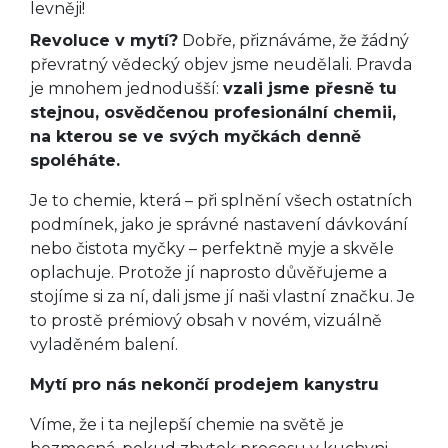
levněji!
Revoluce v mytí?
Dobře, přiznáváme, že žádný
převratný vědecký objev jsme neudělali. Pravda
je mnohem jednodušší:
vzali jsme přesně tu
stejnou, osvědčenou profesionální chemii,
na kterou se ve svých myčkách denně
spoléháte.
Je to chemie, která – při splnění všech ostatních
podmínek, jako je správné nastavení dávkování
nebo čistota myčky – perfektně myje a skvěle
oplachuje. Protože jí naprosto důvěřujeme a
stojíme si za ní, dali jsme jí naši vlastní značku. Je
to prostě prémiový obsah v novém, vizuálně
vyladěném balení.
Mytí pro nás nekončí prodejem kanystru
Víme, že i ta nejlepší chemie na světě je