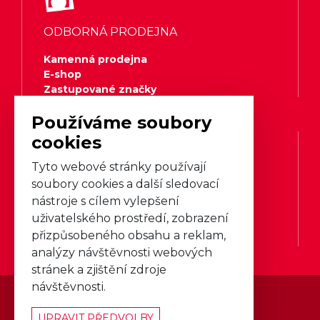
ODBORNÁ PRODEJNA
Kamenná prodejna
E-shop
Zastupované značky
Používáme soubory
cookies
Tyto webové stránky používají
SERVIS A BAZAR
soubory cookies a další sledovací
nástroje s cílem vylepšení
Servisní středisko
uživatelského prostředí, zobrazení
Bazar
přizpůsobeného obsahu a reklam,
Objednat servis
analýzy návštěvnosti webových
stránek a zjištění zdroje
návštěvnosti.
Nastavení
cookies
UPRAVIT PŘEDVOLBY