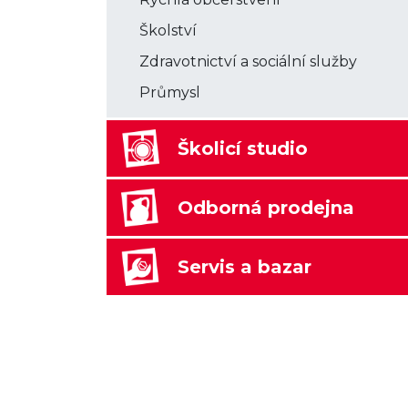
Školství
Zdravotnictví a sociální služby
Průmysl
Školicí studio
Odborná prodejna
Servis a bazar